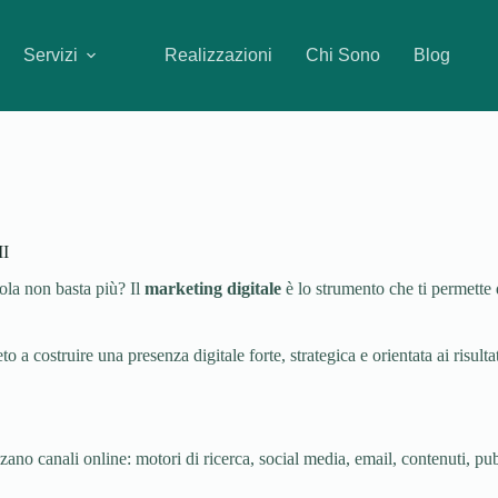
Servizi
Realizzazioni
Chi Sono
Blog
MI
ola non basta più? Il
marketing digitale
è lo strumento che ti permette di
 costruire una presenza digitale forte, strategica e orientata ai risultat
ano canali online: motori di ricerca, social media, email, contenuti, pubbl