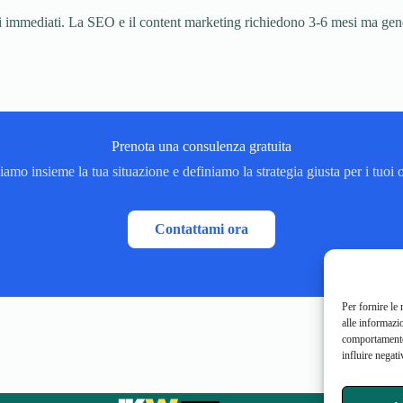
mmediati. La SEO e il content marketing richiedono 3-6 mesi ma generan
Prenota una consulenza gratuita
amo insieme la tua situazione e definiamo la strategia giusta per i tuoi o
Contattami ora
Per fornire le
alle informazi
comportamento 
influire negati