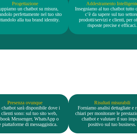
Progettazione
Addestramento Intelligent
uppiamo un chatbot su misura,
Insegniamo al tuo chatbot tutto 
andolo perfettamente nel tuo sito
c’è da sapere sul tuo settor
ttandolo alla tua brand identity.
prodotti/servizi e clienti, per of
risposte precise e efficaci.
Presenza ovunque
Risultati misurabili
o chatbot sarà disponibile dove i
Forniamo analisi dettagliate e 
 clienti sono: sul tuo sito web,
chiari per monitorare le prestazi
ebook Messenger, WhatsApp o
chatbot e valutare il suo imp
e piattaforme di messaggistica.
positivo sul tuo business.