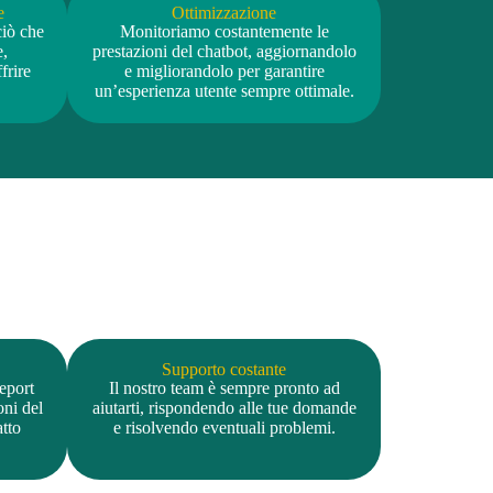
e
Ottimizzazione
ciò che
Monitoriamo costantemente le
e,
prestazioni del chatbot, aggiornandolo
frire
e migliorandolo per garantire
un’esperienza utente sempre ottimale.
Supporto costante
report
Il nostro team è sempre pronto ad
oni del
aiutarti, rispondendo alle tue domande
atto
e risolvendo eventuali problemi.