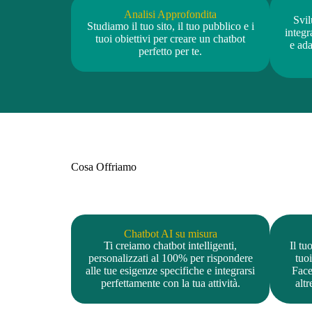
Analisi Approfondita
Svil
Studiamo il tuo sito, il tuo pubblico e i
integr
tuoi obiettivi per creare un chatbot
e ada
perfetto per te.
Cosa Offriamo
Chatbot AI su misura
Ti creiamo chatbot intelligenti,
Il tu
personalizzati al 100% per rispondere
tuoi
alle tue esigenze specifiche e integrarsi
Fac
perfettamente con la tua attività.
altr