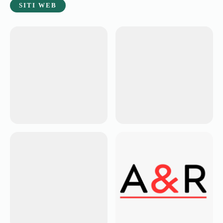
SITI WEB
ARREDAMENTO DI
ACCADEMIA
LUSSO
BARBIERI
Casa Brummel
Newmen Academy
PIZZERIA
ARREDA &
NAPOLETANA
RISPARMIA
I Love Pizza
AER