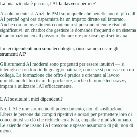
La mia azienda è piccola, l AI fa davvero per me?
Assolutamente sì. Anzi, le PMI sono quelle che beneficiano di più dall
AI perché ogni ora risparmiata ha un impatto diretto sul fatturato.
Anche con un investimento contenuto si possono ottenere risultati
significativi: un chatbot che gestisce le domande frequenti o un sistema
di automazione email possono liberare ore preziose ogni settimana.
I miei dipendenti non sono tecnologici, riusciranno a usare gli
strumenti AI?
Gli strumenti AI moderni sono progettati per essere intuitivi — si
interagisce con loro in linguaggio naturale, come se si parlasse con un
collega. La formazione che offro è pratica e orientata al lavoro
quotidiano del tuo team. In poche ore, anche chi non è tech-savvy
impara a utilizzare l AI efficacemente.
L AI sostituirà i miei dipendenti?
No. L AI è uno strumento di potenziamento, non di sostituzione.
Libera le persone dai compiti ripetitivi e noiosi per permettere loro di
concentrarsi su ciò che richiede creatività, empatia e giudizio umano.
Le aziende che usano l AI crescono e spesso assumono di più, non di
meno.