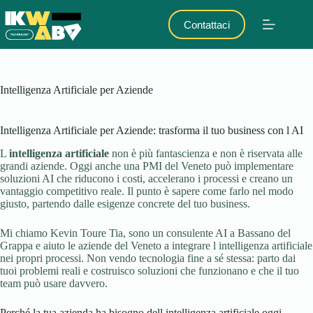
Salta
al
Contattaci
contenuto
Intelligenza Artificiale per Aziende
Intelligenza Artificiale per Aziende: trasforma il tuo business con l AI
L
intelligenza artificiale
non è più fantascienza e non è riservata alle
grandi aziende. Oggi anche una PMI del Veneto può implementare
soluzioni AI che riducono i costi, accelerano i processi e creano un
vantaggio competitivo reale. Il punto è sapere come farlo nel modo
giusto, partendo dalle esigenze concrete del tuo business.
Mi chiamo Kevin Toure Tia, sono un consulente AI a Bassano del
Grappa e aiuto le aziende del Veneto a integrare l intelligenza artificiale
nei propri processi. Non vendo tecnologia fine a sé stessa: parto dai
tuoi problemi reali e costruisco soluzioni che funzionano e che il tuo
team può usare davvero.
Perché la tua azienda ha bisogno dell intelligenza artificiale oggi