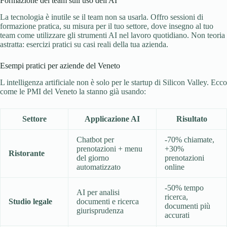
Formazione del team sull uso dell AI
La tecnologia è inutile se il team non sa usarla. Offro sessioni di
formazione pratica, su misura per il tuo settore, dove insegno al tuo
team come utilizzare gli strumenti AI nel lavoro quotidiano. Non teoria
astratta: esercizi pratici su casi reali della tua azienda.
Esempi pratici per aziende del Veneto
L intelligenza artificiale non è solo per le startup di Silicon Valley. Ecco
come le PMI del Veneto la stanno già usando:
Settore
Applicazione AI
Risultato
Chatbot per
-70% chiamate,
prenotazioni + menu
+30%
Ristorante
del giorno
prenotazioni
automatizzato
online
-50% tempo
AI per analisi
ricerca,
Studio legale
documenti e ricerca
documenti più
giurisprudenza
accurati