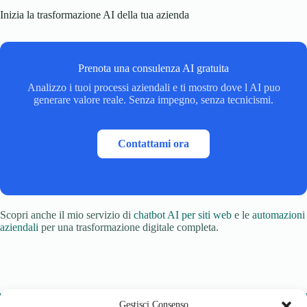
Inizia la trasformazione AI della tua azienda
Prenota una consulenza AI gratuita
Analizzo i tuoi processi aziendali e ti mostro dove l AI puo
generare valore reale. Senza impegno, senza tecnicismi.
Contattami ora
Scopri anche il mio servizio di
chatbot AI per siti web
e le
automazioni
aziendali
per una trasformazione digitale completa.
Gestisci Consenso