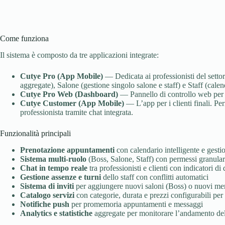
Come funziona
Il sistema è composto da tre applicazioni integrate:
Cutye Pro (App Mobile)
— Dedicata ai professionisti del settore
aggregate), Salone (gestione singolo salone e staff) e Staff (calen
Cutye Pro Web (Dashboard)
— Pannello di controllo web per l
Cutye Customer (App Mobile)
— L’app per i clienti finali. Pe
professionista tramite chat integrata.
Funzionalità principali
Prenotazione appuntamenti
con calendario intelligente e gestio
Sistema multi-ruolo
(Boss, Salone, Staff) con permessi granul
Chat in tempo reale
tra professionisti e clienti con indicatori di
Gestione assenze e turni
dello staff con conflitti automatici
Sistema di inviti
per aggiungere nuovi saloni (Boss) o nuovi mem
Catalogo servizi
con categorie, durata e prezzi configurabili per
Notifiche push
per promemoria appuntamenti e messaggi
Analytics e statistiche
aggregate per monitorare l’andamento dell