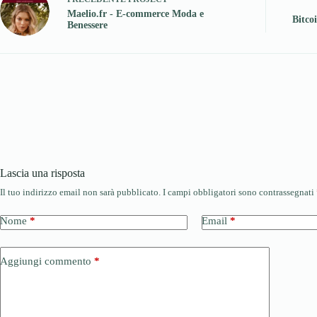
Maelio.fr - E-commerce Moda e
Bitco
Benessere
Lascia una risposta
Il tuo indirizzo email non sarà pubblicato.
I campi obbligatori sono contrassegnati
Nome
*
Email
*
Aggiungi commento
*