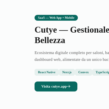
SaaS — Web App + Mobile
Cutye — Gestionale 
Bellezza
Ecosistema digitale completo per saloni, ba
dashboard web, alimentate da un unico bac
React Native
Next.js
Convex
TypeScri
Visita cutye.app