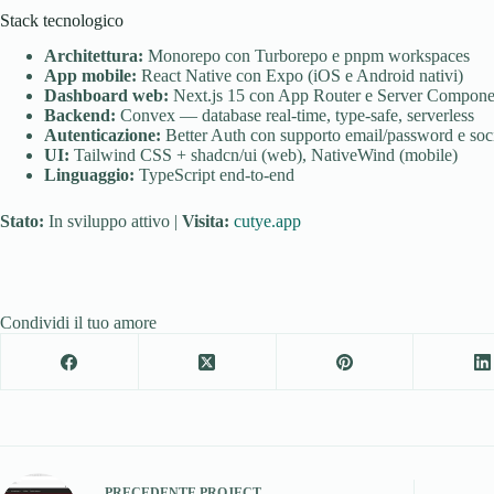
Stack tecnologico
Architettura:
Monorepo con Turborepo e pnpm workspaces
App mobile:
React Native con Expo (iOS e Android nativi)
Dashboard web:
Next.js 15 con App Router e Server Compone
Backend:
Convex — database real-time, type-safe, serverless
Autenticazione:
Better Auth con supporto email/password e soci
UI:
Tailwind CSS + shadcn/ui (web), NativeWind (mobile)
Linguaggio:
TypeScript end-to-end
Stato:
In sviluppo attivo |
Visita:
cutye.app
Condividi il tuo amore
PRECEDENTE
PROJECT