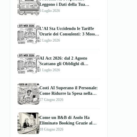
Leggono i Dati della Tua
Azienda: l’Allarme del CEO di
6 Luglio 2026
Mistral
L’AI Sta Uccidendo le Tariffe
Orarie dei Consulenti: 3 Mosse
per la Tua PMI nel 2026
2 Luglio 2026
AI Act 2026: dal 2 Agosto
Scattano gli Obblighi di
Trasparenza per Chatbot e
1 Luglio 2026
Contenuti AI
Costi AI Superano il Personale:
Come Ridurre la Spesa nella
Tua Azienda
27 Giugno 2026
Come un B&B di Asolo Ha
Eliminato Booking Grazie al
Sito Web e AI
18 Giugno 2026